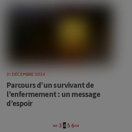
31 DÉCEMBRE 2024
Parcours d’un survivant de
l’enfermement : un message
d’espoir
«
‹
3
4
5
6
›
»