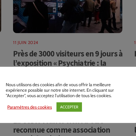
11 JUIN 2024
Près de 3000 visiteurs en 9 jours à
l’exposition « Psychiatrie : la
vérité sur ses abus » à Paris !
Nous utilisons des cookies afin de vous offrir la meilleure
expérience possible sur notre site internet. En cliquant sur
"Accepter", vous acceptez l'utilisation de tous les cookies.
Paramètres des cookies
ACCEPTER
16 AVRIL 2024
La CCDH-France vient d’être
reconnue comme association