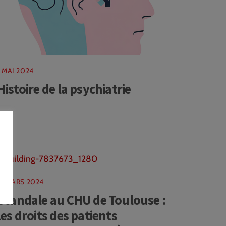
1 MAI 2024
Histoire de la psychiatrie
12 MARS 2024
Scandale au CHU de Toulouse :
les droits des patients