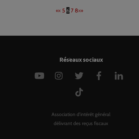
«
‹
5
6
7
8
›
»
Back
Réseaux sociaux
To
YouTube
Instagram
Twitter
Facebook
Link
Top
TikTok
Association d'intérêt général
délivrant des reçus fiscaux