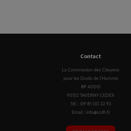
Contact
La Commission des Citoyens
pour les Droits de l'Homme
BP 40015
95152 TAVERNY CEDEX
Tél. : 09 81 00 22 92
Email :
info@ccdh.fr