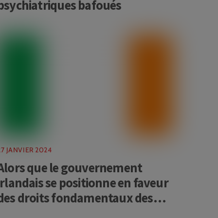
psychiatriques bafoués
27 JANVIER 2024
Alors que le gouvernement
irlandais se positionne en faveur
des droits fondamentaux des
personnes psychiatrisés, qu’en