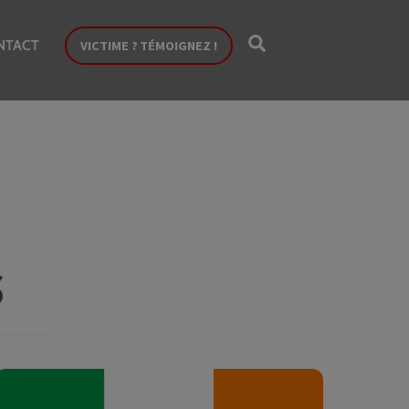
Search
NTACT
VICTIME ? TÉMOIGNEZ !
s