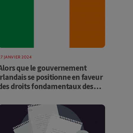
27 JANVIER 2024
Alors que le gouvernement
irlandais se positionne en faveur
des droits fondamentaux des
personnes psychiatrisés, qu’en
est-il de la France ?