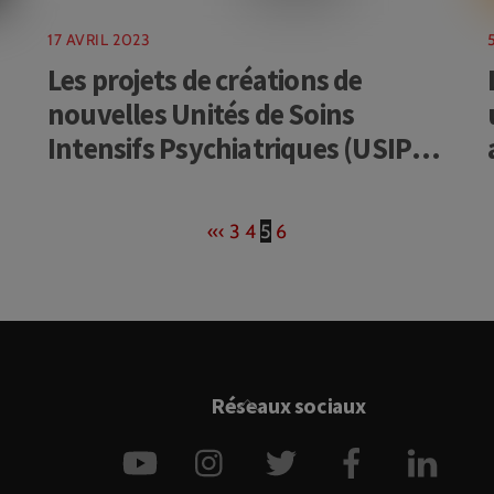
17 AVRIL 2023
Les projets de créations de
nouvelles Unités de Soins
Intensifs Psychiatriques (USIP)
inquiètent la Commission des
Citoyens pour les Droits de
«
‹
3
4
5
6
l’Homme (CCDH-France)
Back
Réseaux sociaux
To
YouTube
Instagram
Twitter
Facebook
Link
Top