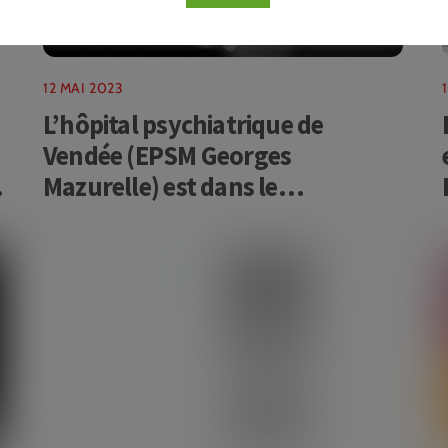
12 MAI 2023
L’hôpital psychiatrique de
Vendée (EPSM Georges
Mazurelle) est dans le
collimateur du Contrôleur
général des lieux de privation de
libertés (atteintes à la dignité,
suicides, contention, isolement
etc.)