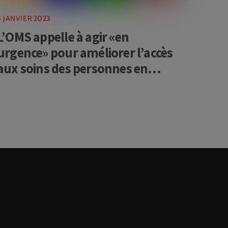
5 JANVIER 2023
L’OMS appelle à agir «en
urgence» pour améliorer l’accès
aux soins des personnes en
situation de handicap
edIn