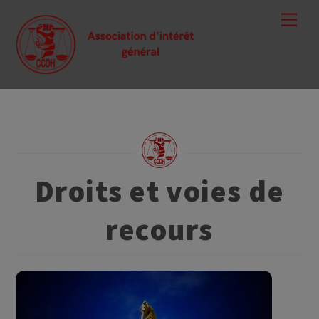
Skip
Men
to
content
Droits et voies de
recours