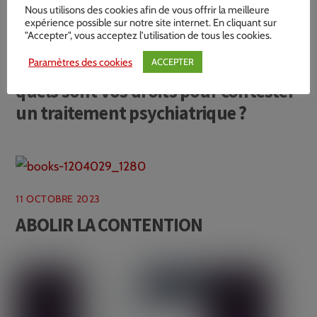
Nous utilisons des cookies afin de vous offrir la meilleure
expérience possible sur notre site internet. En cliquant sur
"Accepter", vous acceptez l'utilisation de tous les cookies.
19 AOÛT 2024
Paramètres des cookies
ACCEPTER
Parents d’un enfant hyperactif :
quels sont vos droits pour contester
un traitement psychiatrique ?
11 OCTOBRE 2023
ABOLIR LA CONTENTION