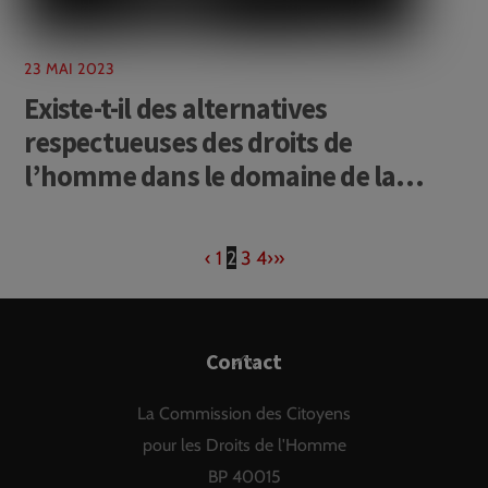
23 MAI 2023
Existe-t-il des alternatives
respectueuses des droits de
l’homme dans le domaine de la
santé mentale ?
‹
1
2
3
4
›
»
Back
Contact
To
La Commission des Citoyens
Top
pour les Droits de l'Homme
BP 40015