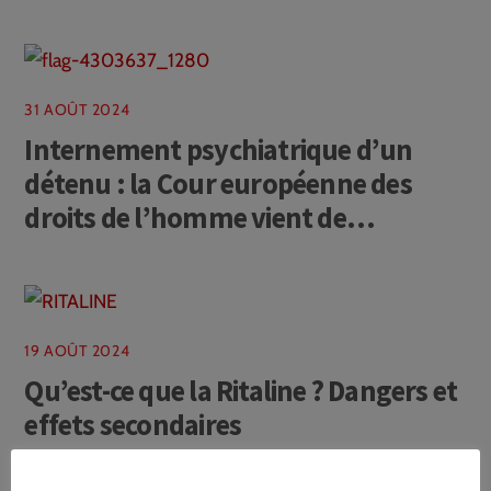
31 AOÛT 2024
Internement psychiatrique d’un
détenu : la Cour européenne des
droits de l’homme vient de
condamner la Belgique
19 AOÛT 2024
Qu’est-ce que la Ritaline ? Dangers et
effets secondaires