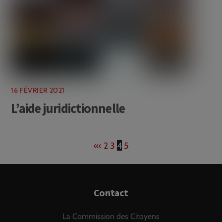
16 FÉVRIER 2021
L’aide juridictionnelle
«
‹
2
3
4
5
Back
Contact
To
La Commission des Citoyens
Top