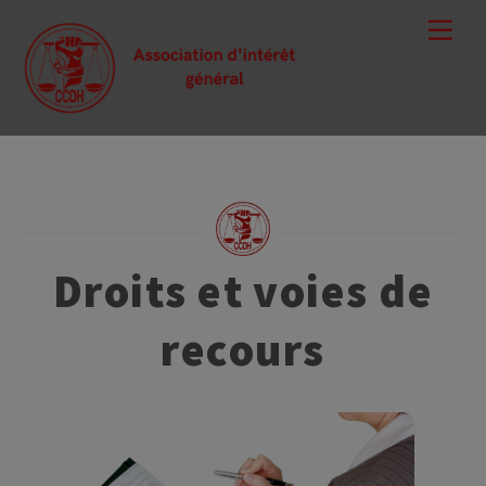
Skip
Men
to
content
Droits et voies de
recours